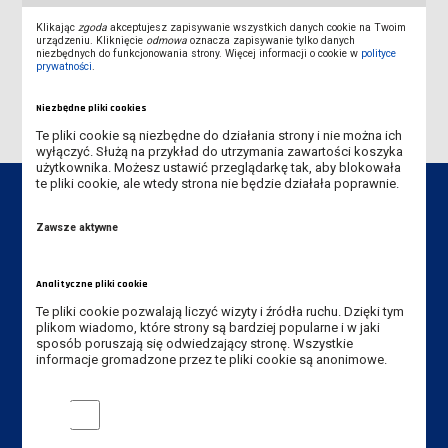
Instrukcja - dodawanie zdjęcia
Klikając
zgoda
akceptujesz zapisywanie wszystkich danych cookie na Twoim
urządzeniu. Kliknięcie
odmowa
oznacza zapisywanie tylko danych
niezbędnych do funkcjonowania strony. Więcej informacji o cookie w
polityce
KONTAKT
prywatności
.
Niezbędne pliki cookies
Te pliki cookie są niezbędne do działania strony i nie można ich
wyłączyć. Służą na przykład do utrzymania zawartości koszyka
użytkownika. Możesz ustawić przeglądarkę tak, aby blokowała
te pliki cookie, ale wtedy strona nie będzie działała poprawnie.
Zawsze aktywne
Dane kontaktowe
Analityczne pliki cookie
Instytut Politechniczny
Te pliki cookie pozwalają liczyć wizyty i źródła ruchu. Dzięki tym
plikom wiadomo, które strony są bardziej popularne i w jaki
Akademia Nauk Stosowanych
sposób poruszają się odwiedzający stronę. Wszystkie
im. Jana Amosa Komeńskiego w Lesznie
informacje gromadzone przez te pliki cookie są anonimowe.
ul. Adama Mickiewicza 5, 64-100 Leszno
Analityczne pliki cookie
Tel. Instytut: +48 65 525 01 21,
+48 65 525 01 09