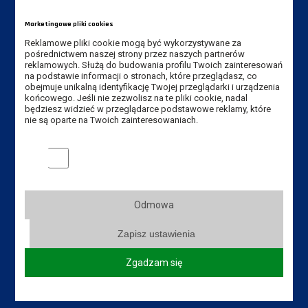
Tel. rekrutacja: +48 65 525 01 12
Marketingowe pliki cookies
E-mail Instytut:
sekretariat-ipo@ansleszno.pl
Reklamowe pliki cookie mogą być wykorzystywane za
E-mail rekrutacja:
rekrutacja@ansleszno.pl
pośrednictwem naszej strony przez naszych partnerów
reklamowych. Służą do budowania profilu Twoich zainteresowań
na podstawie informacji o stronach, które przeglądasz, co
obejmuje unikalną identyfikację Twojej przeglądarki i urządzenia
końcowego. Jeśli nie zezwolisz na te pliki cookie, nadal
będziesz widzieć w przeglądarce podstawowe reklamy, które
nie są oparte na Twoich zainteresowaniach.
Przydatne linki:
Marketingowe pliki cookies
Aktualności
Władze Uczelni
Odmowa
Senat Uczelni
Mapa Kampusu
Zapisz ustawienia
Dostępność
Dział IT
Zgadzam się
Do pobrania