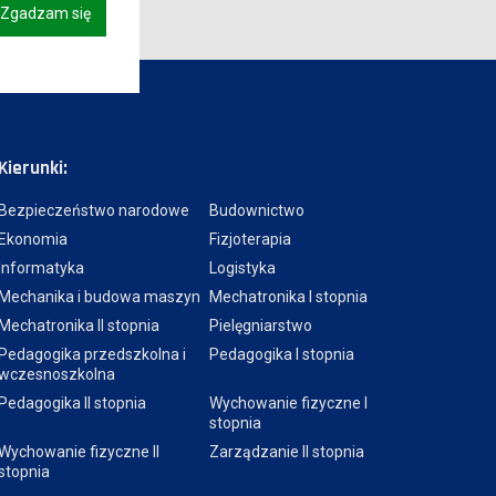
Zgadzam się
Kierunki:
Bezpieczeństwo narodowe
Budownictwo
Ekonomia
Fizjoterapia
Informatyka
Logistyka
Mechanika i budowa maszyn
Mechatronika I stopnia
Mechatronika II stopnia
Pielęgniarstwo
Pedagogika przedszkolna i
Pedagogika I stopnia
wczesnoszkolna
Pedagogika II stopnia
Wychowanie fizyczne I
stopnia
Wychowanie fizyczne II
Zarządzanie II stopnia
stopnia