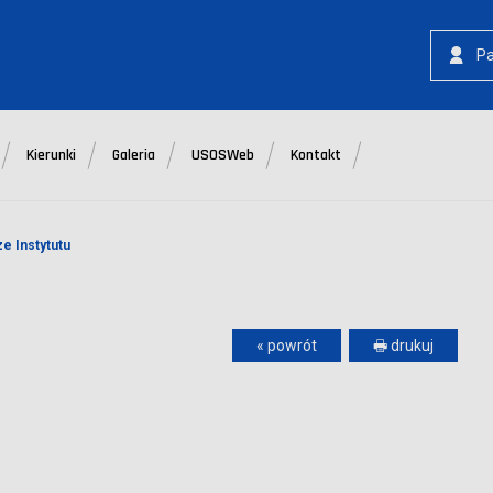
P
Kierunki
Galeria
USOSWeb
Kontakt
e Instytutu
« powrót
🖶 drukuj