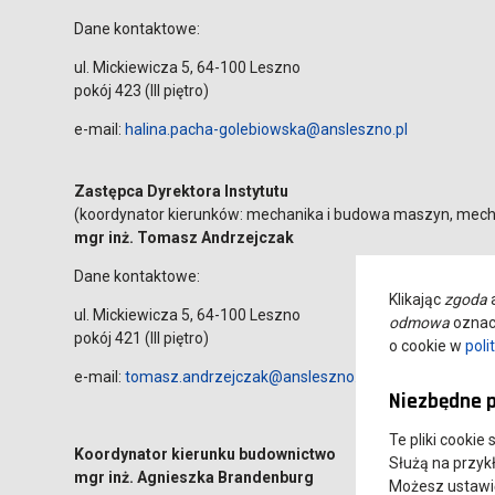
Dane kontaktowe:
ul. Mickiewicza 5, 64-100 Leszno
pokój 423 (III piętro)
e-mail:
halina.pacha-golebiowska@ansleszno.pl
Zastępca Dyrektora Instytutu
(koordynator kierunków: mechanika i budowa maszyn, mechatr
mgr inż. Tomasz Andrzejczak
Dane kontaktowe:
Klikając
zgoda
a
ul. Mickiewicza 5, 64-100 Leszno
odmowa
oznacz
pokój 421 (III piętro)
o cookie w
poli
e-mail:
tomasz.andrzejczak@ansleszno.pl
Niezbędne p
Te pliki cookie
Koordynator kierunku budownictwo
Służą na przyk
mgr inż. Agnieszka Brandenburg
Możesz ustawić 