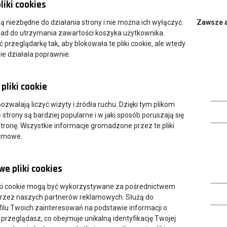
liki cookies
aniczona - decyduje kolejność zgłoszeń.
 są niezbędne do działania strony i nie można ich wyłączyć.
Zawsze 
gle.
Link do formularza.
ład do utrzymania zawartości koszyka użytkownika.
przeglądarkę tak, aby blokowała te pliki cookie, ale wtedy
rym mówi dziś cały świat.
ie działała poprawnie.
lu Zawodów, który jest realizowany w ramach Krajowego Planu
oordynacji i monitorowania regionalnych działań na rzecz
pliki cookie
się przez całe życie, w tym uczenia się dorosłych”.
, Kształcenia Dualnego i Zawodowego w Lesznie
.
Analityczn
 pozwalają liczyć wizyty i źródła ruchu. Dzięki tym plikom
strony są bardziej popularne i w jaki sposób poruszają się
tronę. Wszystkie informacje gromadzone przez te pliki
nimowe.
tor CWRKDiZ w Lesznie
e pliki cookies
tmów po autonomiczne systemy." - prof. Piotr Senkus, ANS Leszno
Marketing
ki cookie mogą być wykorzystywane za pośrednictwem
przez naszych partnerów reklamowych. Służą do
nia" - mgr Kamil Prozorowski, CDN Leszno
ilu Twoich zainteresowań na podstawie informacji o
zysztof Tarka, CDN Leszno
 przeglądasz, co obejmuje unikalną identyfikację Twojej