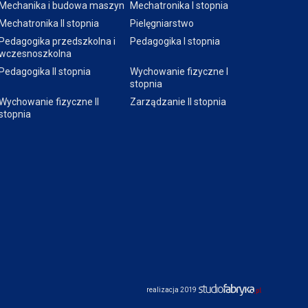
Mechanika i budowa maszyn
Mechatronika I stopnia
Mechatronika II stopnia
Pielęgniarstwo
Pedagogika przedszkolna i
Pedagogika I stopnia
wczesnoszkolna
Pedagogika II stopnia
Wychowanie fizyczne I
stopnia
Wychowanie fizyczne II
Zarządzanie II stopnia
stopnia
realizacja 2019