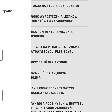
REKRUTACJA NA STUDIA ROZPOCZĘTA!
aktywne
MOŻLIWOŚĆ WYPOŻYCZENIA LEŻAKÓW
DLA STUDENTÓW I WYKŁADOWCÓW
KOMUNIKAT JM REKTORA WS. DNIA
REKTORSKIEGO
WYKŁADOWCA NA MEDAL 2026 - ZNAMY
e pliki cookie
LAUREATÓW VI EDYCJI PLEBISCYTU
ŚWIATOWY DZIEŃ BEZ TYTONIU
PIERWSZA ZBIÓRKA KRĘGOWA -
29.05.2026 R.
SPOTKANIE POŚWIĘCONE TEMATYCE
owe pliki cookies
HARCERSKIEJ - 12.05.2026 R.
ANKIETA - ROLA RODZINY I UNIWERSYTETU
W PRZECIWDZIAŁANIU ZACHOWAŃ