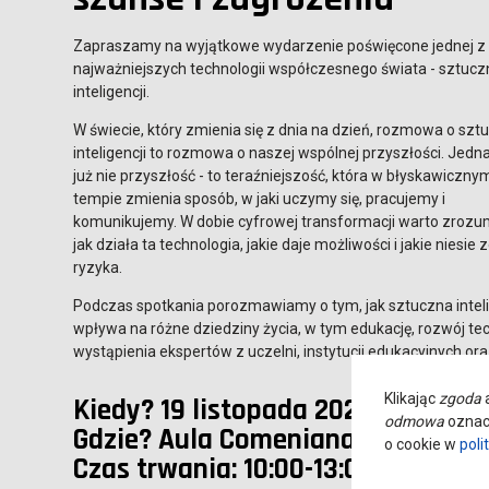
Zapraszamy na wyjątkowe wydarzenie poświęcone jednej z
najważniejszych technologii współczesnego świata - sztucz
inteligencji.
W świecie, który zmienia się z dnia na dzień, rozmowa o szt
inteligencji to rozmowa o naszej wspólnej przyszłości. Jedna
już nie przyszłość - to teraźniejszość, która w błyskawiczny
tempie zmienia sposób, w jaki uczymy się, pracujemy i
komunikujemy. W dobie cyfrowej transformacji warto zrozu
jak działa ta technologia, jakie daje możliwości i jakie niesie 
ryzyka.
Podczas spotkania porozmawiamy o tym, jak sztuczna intel
wpływa na różne dziedziny życia, w tym edukację, rozwój te
wystąpienia ekspertów z uczelni, instytucji edukacyjnych or
Klikając
zgoda
a
Kiedy? 19 listopada 2025 r.
odmowa
oznacz
Gdzie? Aula Comeniana, ANS w Le
o cookie w
poli
Czas trwania: 10:00-13:00