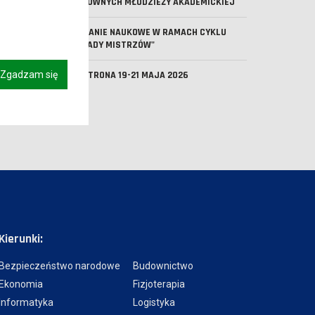
RYZYKOWNYCH MŁODZIEŻY AKADEMICKIEJ
SPOTKANIE NAUKOWE W RAMACH CYKLU
"WYKŁADY MISTRZÓW"
Zgadzam się
DNI PATRONA 19-21 MAJA 2026
Kierunki:
Bezpieczeństwo narodowe
Budownictwo
Ekonomia
Fizjoterapia
Informatyka
Logistyka