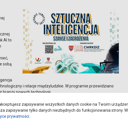
nej
ucznej
k AI to
m
mieć,
ze sobą
igencja
chnologiczny i relacje międzyludzkie. W programie przewidziano
az branży nowych technologii.
kceptujesz zapisywanie wszystkich danych cookie na Twoim urządzeniu
a zapisywanie tylko danych niezbędnych do funkcjonowania strony. Wi
sznie
tyce prywatności
.