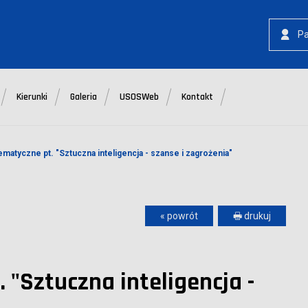
P
Kierunki
Galeria
USOSWeb
Kontakt
ematyczne pt. "Sztuczna inteligencja - szanse i zagrożenia"
« powrót
🖶 drukuj
 "Sztuczna inteligencja -