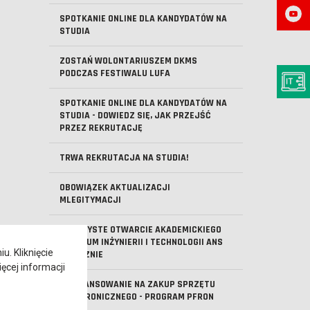
SPOTKANIE ONLINE DLA KANDYDATÓW NA
STUDIA
ZOSTAŃ WOLONTARIUSZEM DKMS
PODCZAS FESTIWALU LUFA
SPOTKANIE ONLINE DLA KANDYDATÓW NA
STUDIA - DOWIEDZ SIĘ, JAK PRZEJŚĆ
PRZEZ REKRUTACJĘ
TRWA REKRUTACJA NA STUDIA!
OBOWIĄZEK AKTUALIZACJI
MLEGITYMACJI
UROCZYSTE OTWARCIE AKADEMICKIEGO
CENTRUM INŻYNIERII I TECHNOLOGII ANS
. Kliknięcie
W LESZNIE
ęcej informacji
DOFINANSOWANIE NA ZAKUP SPRZĘTU
ELEKTRONICZNEGO - PROGRAM PFRON