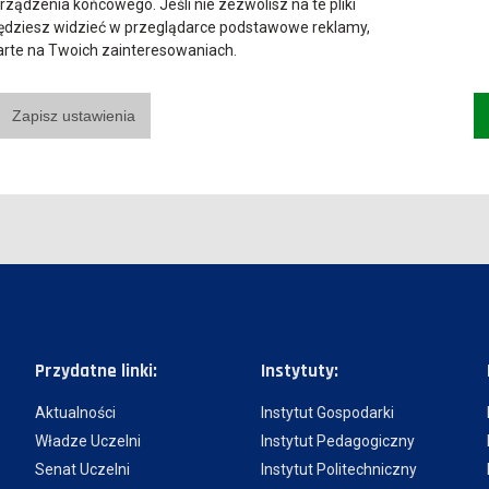
urządzenia końcowego. Jeśli nie zezwolisz na te pliki
będziesz widzieć w przeglądarce podstawowe reklamy,
parte na Twoich zainteresowaniach.
ch sztucznej inteligencji" - mgr inż. Dominik Sieciński, Halpress
empatycznych chatbotów do relacji człowiek-maszyna" - Anna
Zapisz ustawienia
Przydatne linki:
Instytuty:
Aktualności
Instytut Gospodarki
Władze Uczelni
Instytut Pedagogiczny
Senat Uczelni
Instytut Politechniczny