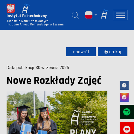
Instytut Politechniczny
Akademia Nauk Stosowanych
im. Jana Amosa Komeńskiego w Lesznie
« powrót
🖶 drukuj
Data publikacji: 30 września 2025
Nowe Rozkłady Zajęć