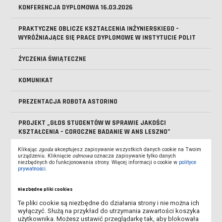
KONFERENCJA DYPLOMOWA 16.03.2026
PRAKTYCZNE OBLICZE KSZTAŁCENIA INŻYNIERSKIEGO –
WYRÓŻNIAJĄCE SIĘ PRACE DYPLOMOWE W INSTYTUCIE POLIT
ŻYCZENIA ŚWIĄTECZNE
KOMUNIKAT
PREZENTACJA ROBOTA ASTORINO
PROJEKT „GŁOS STUDENTÓW W SPRAWIE JAKOŚCI
KSZTAŁCENIA – COROCZNE BADANIE W ANS LESZNO”
Klikając
zgoda
akceptujesz zapisywanie wszystkich danych cookie na Twoim
DZIEŃ OTWARTY INŻYNIERA 2025
urządzeniu. Kliknięcie
odmowa
oznacza zapisywanie tylko danych
niezbędnych do funkcjonowania strony. Więcej informacji o cookie w
polityce
prywatności
.
DZIEŃ EDUKACJI NARODWEJ
Niezbędne pliki cookies
NOWE ROZKŁADY ZAJĘĆ
Te pliki cookie są niezbędne do działania strony i nie można ich
wyłączyć. Służą na przykład do utrzymania zawartości koszyka
ROZKŁAD ZAJĘĆ
użytkownika. Możesz ustawić przeglądarkę tak, aby blokowała