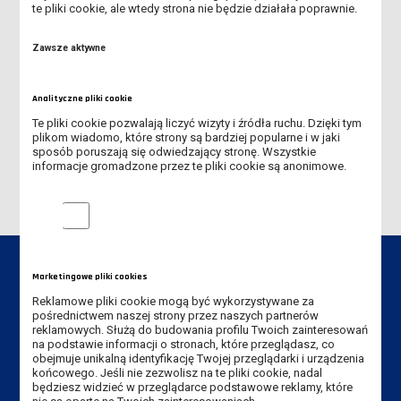
te pliki cookie, ale wtedy strona nie będzie działała poprawnie.
FESTIWAL NAUKI
Zawsze aktywne
POPRAWA DLA STUDENTÓW BUDOWNICTWA I MECHATRONIKI
Analityczne pliki cookie
ZMIANA GODZIN PRACY SEKRETARIATU
Te pliki cookie pozwalają liczyć wizyty i źródła ruchu. Dzięki tym
plikom wiadomo, które strony są bardziej popularne i w jaki
PREZENTACJA ROBOTÓW FIRMY KUKA
sposób poruszają się odwiedzający stronę. Wszystkie
informacje gromadzone przez te pliki cookie są anonimowe.
Analityczne pliki cookie
Marketingowe pliki cookies
Reklamowe pliki cookie mogą być wykorzystywane za
pośrednictwem naszej strony przez naszych partnerów
Dane kontaktowe
reklamowych. Służą do budowania profilu Twoich zainteresowań
na podstawie informacji o stronach, które przeglądasz, co
Instytut Politechniczny
obejmuje unikalną identyfikację Twojej przeglądarki i urządzenia
końcowego. Jeśli nie zezwolisz na te pliki cookie, nadal
będziesz widzieć w przeglądarce podstawowe reklamy, które
Akademia Nauk Stosowanych