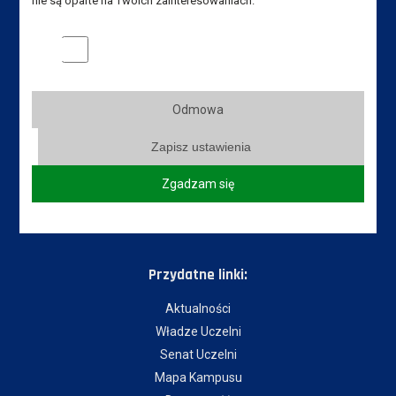
nie są oparte na Twoich zainteresowaniach.
im. Jana Amosa Komeńskiego w Lesznie
ul. Adama Mickiewicza 5, 64-100 Leszno
Marketingowe pliki cookies
Tel. Instytut: +48 65 525 01 21,
+48 65 525 01 09
Tel. rekrutacja: +48 65 525 01 12
Odmowa
E-mail Instytut:
sekretariat-ipo@ansleszno.pl
Zapisz ustawienia
E-mail rekrutacja:
rekrutacja@ansleszno.pl
Zgadzam się
Przydatne linki:
Aktualności
Władze Uczelni
Senat Uczelni
Mapa Kampusu