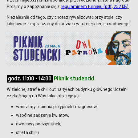
trzech najlepszych zawodników przewidziana została nagroda.
Prosimy o zapoznanie się z
regulaminem turnieju (pdf, 252 kB)
.
Niezależnie od tego, czy chcesz rywalizować przy stole, czy
kibicować - zapraszamy do udziału w turnieju tenisa stołowego!
godz. 11:00 - 14:00
Piknik studencki
W zielonej strefie chill out na tyłach budynku głównego Uczelni
czekać będą na Was takie atrakcje jak:
warsztaty robienia przypinek i magnesów,
wspólne sadzenie kwiatów,
owocowy poczęstunek,
strefa chillu.