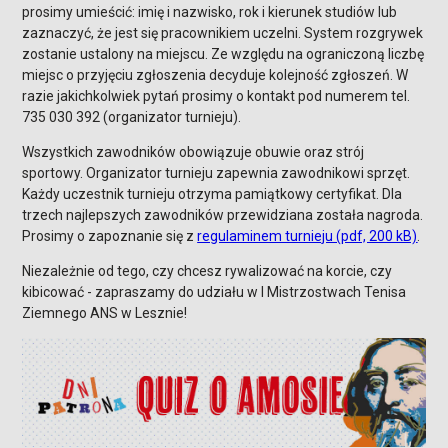
prosimy umieścić: imię i nazwisko, rok i kierunek studiów lub
zaznaczyć, że jest się pracownikiem uczelni. System rozgrywek
zostanie ustalony na miejscu. Ze względu na ograniczoną liczbę
miejsc o przyjęciu zgłoszenia decyduje kolejność zgłoszeń. W
razie jakichkolwiek pytań prosimy o kontakt pod numerem tel.
735 030 392 (organizator turnieju).
Wszystkich zawodników obowiązuje obuwie oraz strój
sportowy. Organizator turnieju zapewnia zawodnikowi sprzęt.
Każdy uczestnik turnieju otrzyma pamiątkowy certyfikat. Dla
trzech najlepszych zawodników przewidziana została nagroda.
Prosimy o zapoznanie się z
regulaminem turnieju (pdf, 200 kB)
.
Niezależnie od tego, czy chcesz rywalizować na korcie, czy
kibicować - zapraszamy do udziału w I Mistrzostwach Tenisa
Ziemnego ANS w Lesznie!