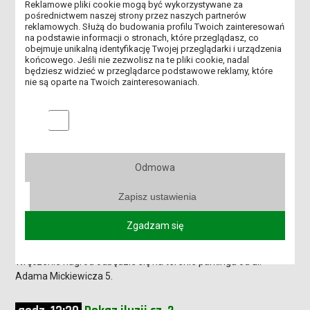
Reklamowe pliki cookie mogą być wykorzystywane za
pośrednictwem naszej strony przez naszych partnerów
reklamowych. Służą do budowania profilu Twoich zainteresowań
na podstawie informacji o stronach, które przeglądasz, co
obejmuje unikalną identyfikację Twojej przeglądarki i urządzenia
końcowego. Jeśli nie zezwolisz na te pliki cookie, nadal
będziesz widzieć w przeglądarce podstawowe reklamy, które
nie są oparte na Twoich zainteresowaniach.
Marketingowe pliki cookies
godz. 13:00
Pokaz iluzji cz. 1
Odmowa
Pokaz Białego Iluzjonisty odbędzie się na terenie parkingu od ul.
Adama Mickiewicza 5.
Zapisz ustawienia
godz. 13:15
Ogłoszenie wyników VI edycji
Zgadzam się
plebiscytu "Wykładowca na medal"
Wręczenie nagród odbędzie się na terenie parkingu od ul.
Adama Mickiewicza 5.