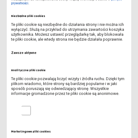
prywatności
.
godz. 12:00 - 12:30
Oficjalne uroczystości przy
Niezbędne pliki cookies
pomniku Jana Amosa Komeńskiego oraz
"Refleksja przy Růžovým paloučku”
Te pliki cookie są niezbędne do działania strony i nie można ich
wyłączyć. Służą na przykład do utrzymania zawartości koszyka
użytkownika. Możesz ustawić przeglądarkę tak, aby blokowała
te pliki cookie, ale wtedy strona nie będzie działała poprawnie.
godz. 12:30
Otwarcie pikniku z okazji Dnia
Patrona
Zawsze aktywne
Zapraszamy do wspólnej zabawy przy muzyce od DJ Ebol oraz
pysznym posiłku od Grill Team Rotman.
Analityczne pliki cookie
godz. 12:30
Bieg/marsz akademicki Jana Amosa
Te pliki cookie pozwalają liczyć wizyty i źródła ruchu. Dzięki tym
plikom wiadomo, które strony są bardziej popularne i w jaki
Komeńskiego wokół Uczelni
sposób poruszają się odwiedzający stronę. Wszystkie
informacje gromadzone przez te pliki cookie są anonimowe.
Start i meta będzie się znajdować przy pomniku Jana Amosa
Komeńskiego. Dystans - 700 metrów. Biegnij lub spaceruj! Liczy
Analityczne pliki cookie
się dobra zabawa. Każdy uczestnik otrzyma pamiątkowy medal.
Marketingowe pliki cookies