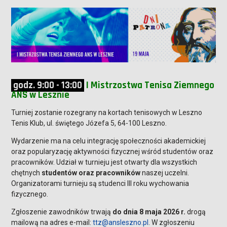
godz. 9:00 - 13:00
I Mistrzostwa Tenisa Ziemnego
ANS w Lesznie
Turniej zostanie rozegrany na kortach tenisowych w Leszno
Tenis Klub, ul. świętego Józefa 5, 64-100 Leszno.
Wydarzenie ma na celu integrację społeczności akademickiej
oraz popularyzację aktywności fizycznej wśród studentów oraz
pracowników. Udział w turnieju jest otwarty dla wszystkich
chętnych
studentów oraz pracowników
naszej uczelni.
Organizatorami turnieju są studenci III roku wychowania
fizycznego.
Zgłoszenie zawodników trwają
do dnia 8 maja 2026 r.
drogą
mailową na adres e-mail:
ttz@ansleszno.pl
. W zgłoszeniu