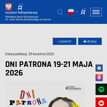
Instytut Politechniczny
Akademia Nauk Stosowanych
im. Jana Amosa Komeńskiego w Lesznie
« powrót
🖶 drukuj
Data publikacji: 29 kwietnia 2026
DNI PATRONA 19-21 MAJA
2026