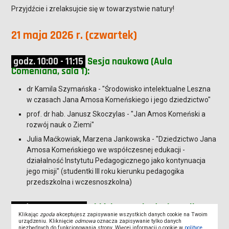
Przyjdźcie i zrelaksujcie się w towarzystwie natury!
21 maja 2026 r. (czwartek)
godz. 10:00 - 11:15
Sesja naukowa (Aula
Comeniana, sala 1):
dr Kamila Szymańska - "Środowisko intelektualne Leszna
w czasach Jana Amosa Komeńskiego i jego dziedzictwo"
prof. dr hab. Janusz Skoczylas - "Jan Amos Komeński a
rozwój nauk o Ziemi"
Julia Maćkowiak, Marzena Jankowska - "Dziedzictwo Jana
Amosa Komeńskiego we współczesnej edukacji -
działalność Instytutu Pedagogicznego jako kontynuacja
jego misji" (studentki III roku kierunku pedagogika
przedszkolna i wczesnoszkolna)
godz. 11:45 - 12:00
Zbiórka przy budynku Auli
Klikając
zgoda
akceptujesz zapisywanie wszystkich danych cookie na Twoim
Comeniana i wspólne przejście pod pomnik Jana
urządzeniu. Kliknięcie
odmowa
oznacza zapisywanie tylko danych
Amosa Komeńskiego
niezbędnych do funkcjonowania strony. Więcej informacji o cookie w
polityce