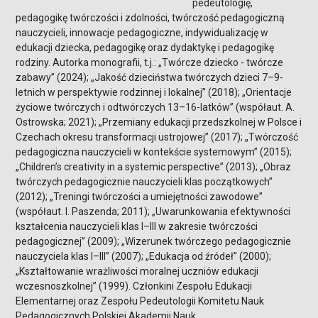
pedeutologię,
pedagogikę twórczości i zdolności, twórczość pedagogiczną
nauczycieli, innowacje pedagogiczne, indywidualizację w
edukacji dziecka, pedagogikę oraz dydaktykę i pedagogikę
rodziny. Autorka monografii, t.j.: „Twórcze dziecko - twórcze
zabawy” (2024); „Jakość dzieciństwa twórczych dzieci 7–9-
letnich w perspektywie rodzinnej i lokalnej” (2018); „Orientacje
życiowe twórczych i odtwórczych 13–16-latków” (współaut. A.
Ostrowska; 2021); „Przemiany edukacji przedszkolnej w Polsce i
Czechach okresu transformacji ustrojowej” (2017); „Twórczość
pedagogiczna nauczycieli w kontekście systemowym” (2015);
„Children’s creativity in a systemic perspec­tive” (2013); „Obraz
twórczych pedagogicznie nauczycieli klas początkowych”
(2012); „Treningi twórczości a umiejętności zawodowe”
(współaut. I. Paszenda; 2011); „Uwarunkowania efektywności
kształcenia nauczycieli klas I–III w zakresie twórczości
pedagogicznej” (2009); „Wizerunek twórczego pedagogicznie
nauczyciela klas I–III” (2007); „Edukacja od źródeł” (2000);
„Kształtowanie wrażliwości moralnej uczniów edukacji
wczesnoszkolnej” (1999). Członkini Zespołu Edukacji
Elementarnej oraz Zespołu Pedeutologii Komitetu Nauk
Pedagogicznych Polskiej Akademii Nauk.