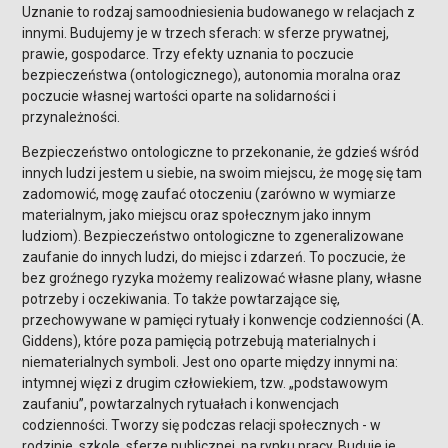
Uznanie to rodzaj samoodniesienia budowanego w relacjach z
innymi. Budujemy je w trzech sferach: w sferze prywatnej,
prawie, gospodarce. Trzy efekty uznania to poczucie
bezpieczeństwa (ontologicznego), autonomia moralna oraz
poczucie własnej wartości oparte na solidarności i
przynależności.
Bezpieczeństwo ontologiczne to przekonanie, że gdzieś wśród
innych ludzi jestem u siebie, na swoim miejscu, że mogę się tam
zadomowić, mogę zaufać otoczeniu (zarówno w wymiarze
materialnym, jako miejscu oraz społecznym jako innym
ludziom). Bezpieczeństwo ontologiczne to zgeneralizowane
zaufanie do innych ludzi, do miejsc i zdarzeń. To poczucie, że
bez groźnego ryzyka możemy realizować własne plany, własne
potrzeby i oczekiwania. To także powtarzające się,
przechowywane w pamięci rytuały i konwencje codzienności (A.
Giddens), które poza pamięcią potrzebują materialnych i
niematerialnych symboli. Jest ono oparte między innymi na:
intymnej więzi z drugim człowiekiem, tzw. „podstawowym
zaufaniu”, powtarzalnych rytuałach i konwencjach
codzienności. Tworzy się podczas relacji społecznych - w
rodzinie, szkole, sferze publicznej, na rynku pracy. Buduje je