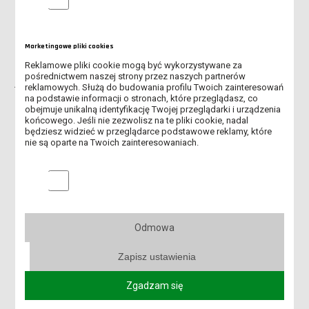
doktorskim z pedagogiki. Jest także kierownikiem
Interdyscyplinarnej Pracowni Współczesnych Problemów
Humanistyki w Akademii WSB. Uczelnia ta jest obecnie
Marketingowe pliki cookies
podstawowym miejscem pracy prof. Mirosławy Nowak-
Reklamowe pliki cookie mogą być wykorzystywane za
Dziemianowicz. Prof. dr hab. Mirosława Nowak-Dziemianowicz
pośrednictwem naszej strony przez naszych partnerów
jest także członkinią Komitetu Nauk Pedagogicznych PAN, w
reklamowych. Służą do budowania profilu Twoich zainteresowań
którym kieruje Komisją Polityki Oświatowej oraz Sekcją
na podstawie informacji o stronach, które przeglądasz, co
obejmuje unikalną identyfikację Twojej przeglądarki i urządzenia
Pedagogiki Krytycznej. Edukacja, wychowanie, szkoła,
końcowego. Jeśli nie zezwolisz na te pliki cookie, nadal
nauczycie, relacje między ludźmi, związki intymne, małżeństwo,
będziesz widzieć w przeglądarce podstawowe reklamy, które
rodzina i wszystko to, co dzieje się w nich „ pomiędzy”:
nie są oparte na Twoich zainteresowaniach.
małżonkami, partnerami, rodzicami i dziećmi to są obszary jej
naukowych zainteresowań.
Marketingowe pliki cookies
Zapisy:
Odmowa
Zapisz ustawienia
Wydarzenie jest
bezpłatne
. WSTĘP WOLNY bez zapisów! Aby
wziąć udział w wykładzie wystarczy wejść w link do spotkania:
Zgadzam się
Kliknij tutaj, aby dołączyć do spotkania.