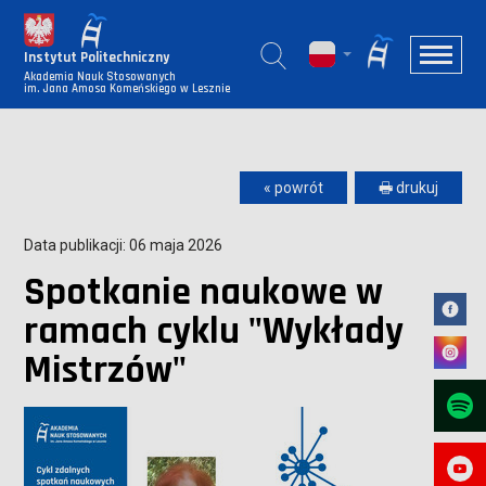
Instytut Politechniczny
Akademia Nauk Stosowanych
im. Jana Amosa Komeńskiego w Lesznie
« powrót
🖶 drukuj
Data publikacji: 06 maja 2026
Spotkanie naukowe w
ramach cyklu "Wykłady
Mistrzów"