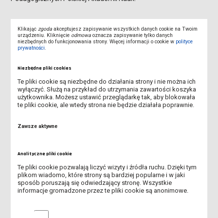
Klikając
zgoda
akceptujesz zapisywanie wszystkich danych cookie na Twoim
urządzeniu. Kliknięcie
odmowa
oznacza zapisywanie tylko danych
niezbędnych do funkcjonowania strony. Więcej informacji o cookie w
polityce
Mistrzyni: prof.
prywatności
.
dr hab.
Niezbędne pliki cookies
Mirosława
Nowak-
Te pliki cookie są niezbędne do działania strony i nie można ich
wyłączyć. Służą na przykład do utrzymania zawartości koszyka
Dziemianowicz
użytkownika. Możesz ustawić przeglądarkę tak, aby blokowała
te pliki cookie, ale wtedy strona nie będzie działała poprawnie.
Studiowała na
Uniwersytecie
Zawsze aktywne
Wrocławskim
pedagogikę i
psychologię, tam też
Analityczne pliki cookie
zdobywała kolejne
Te pliki cookie pozwalają liczyć wizyty i źródła ruchu. Dzięki tym
stopnie naukowe. W
plikom wiadomo, które strony są bardziej popularne i w jaki
sposób poruszają się odwiedzający stronę. Wszystkie
latach 1997-2017 współtworzyła Dolnośląską Szkołę Wyższą,
informacje gromadzone przez te pliki cookie są anonimowe.
gdzie w latach 2008-2017 pełniła funkcję dziekana Wydziału
Nauk Pedagogicznych. Od 2018 roku związana jest z Akademią
Analityczne pliki cookie
Biznesu w Dąbrowie Górniczej, gdzie kieruje seminarium