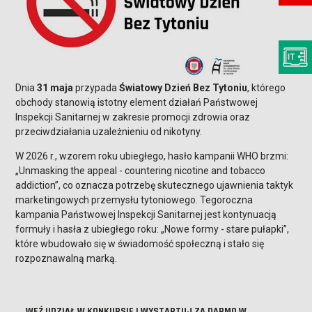
Dnia
31 maja
przypada
Światowy Dzień Bez Tytoniu
, którego
obchody stanowią istotny element działań Państwowej
Inspekcji Sanitarnej w zakresie promocji zdrowia oraz
przeciwdziałania uzależnieniu od nikotyny.
W 2026 r., wzorem roku ubiegłego, hasło kampanii WHO brzmi:
„Unmasking the appeal - countering nicotine and tobacco
addiction”, co oznacza potrzebę skutecznego ujawnienia taktyk
marketingowych przemysłu tytoniowego. Tegoroczna
kampania Państwowej Inspekcji Sanitarnej jest kontynuacją
formuły i hasła z ubiegłego roku: „Nowe formy - stare pułapki”,
które wbudowało się w świadomość społeczną i stało się
rozpoznawalną marką.
WEŹ UDZIAŁ W KONKURSIE I WYSTARTUJ ZA DARMO W