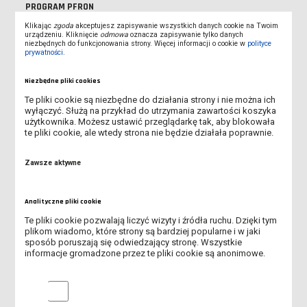
PROGRAM PFRON
Klikając
zgoda
akceptujesz zapisywanie wszystkich danych cookie na Twoim
urządzeniu. Kliknięcie
REKRUTACJA NA STUDIA ROZPOCZĘTA!
odmowa
oznacza zapisywanie tylko danych
niezbędnych do funkcjonowania strony. Więcej informacji o cookie w
polityce
prywatności
.
MOŻLIWOŚĆ WYPOŻYCZENIA LEŻAKÓW DLA STUDENTÓW I
WYKŁADOWCÓW
Niezbędne pliki cookies
Te pliki cookie są niezbędne do działania strony i nie można ich
KOMUNIKAT JM REKTORA WS. DNIA REKTORSKIEGO
wyłączyć. Służą na przykład do utrzymania zawartości koszyka
użytkownika. Możesz ustawić przeglądarkę tak, aby blokowała
te pliki cookie, ale wtedy strona nie będzie działała poprawnie.
WYKŁADOWCA NA MEDAL 2026 - ZNAMY LAUREATÓW VI EDYCJI
PLEBISCYTU
Zawsze aktywne
ŚWIATOWY DZIEŃ BEZ TYTONIU
Analityczne pliki cookie
PIERWSZA ZBIÓRKA KRĘGOWA - 29.05.2026 R.
Te pliki cookie pozwalają liczyć wizyty i źródła ruchu. Dzięki tym
plikom wiadomo, które strony są bardziej popularne i w jaki
SPOTKANIE POŚWIĘCONE TEMATYCE HARCERSKIEJ - 12.05.2026
sposób poruszają się odwiedzający stronę. Wszystkie
R.
informacje gromadzone przez te pliki cookie są anonimowe.
ANKIETA - ROLA RODZINY I UNIWERSYTETU W
Analityczne pliki cookie
PRZECIWDZIAŁANIU ZACHOWAŃ RYZYKOWNYCH MŁODZIEŻY
AKADEMICKIEJ