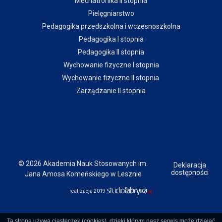
Mechatronika II stopnia
Pielęgniarstwo
Pedagogika przedszkolna i wczesnoszkolna
Pedagogika I stopnia
Pedagogika II stopnia
Wychowanie fizyczne I stopnia
Wychowanie fizyczne II stopnia
Zarządzanie II stopnia
© 2026 Akademia Nauk Stosowanych im.
Deklaracja
dostępności
Jana Amosa Komeńskiego w Lesznie
realizacja 2019
Ta strona używa ciasteczek (cookies), dzięki którym nasz serwis może działać