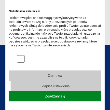
SPOTKANIE NAUKOWE W RAMACH CYKLU "WYKŁADY MISTRZÓW"
Marketingowe pliki cookies
Reklamowe pliki cookie mogą być wykorzystywane za
DNI PATRONA 19-21 MAJA 2026
pośrednictwem naszej strony przez naszych partnerów
reklamowych. Służą do budowania profilu Twoich zainteresowań
na podstawie informacji o stronach, które przeglądasz, co
obejmuje unikalną identyfikację Twojej przeglądarki i urządzenia
końcowego. Jeśli nie zezwolisz na te pliki cookie, nadal
będziesz widzieć w przeglądarce podstawowe reklamy, które
nie są oparte na Twoich zainteresowaniach.
Marketingowe pliki cookies
Dane kontaktowe
Odmowa
Instytut Politechniczny
Zapisz ustawienia
Akademia Nauk Stosowanych
im. Jana Amosa Komeńskiego w Lesznie
Zgadzam się
ul. Adama Mickiewicza 5, 64-100 Leszno
Tel. Instytut: +48 65 525 01 21,