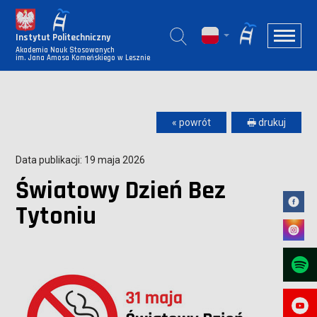
Instytut Politechniczny
Akademia Nauk Stosowanych
im. Jana Amosa Komeńskiego w Lesznie
« powrót
🖶 drukuj
Data publikacji: 19 maja 2026
Światowy Dzień Bez
Tytoniu