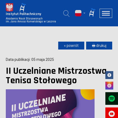
Instytut Politechniczny
Akademia Nauk Stosowanych
im. Jana Amosa Komeńskiego w Lesznie
« powrót
🖶 drukuj
Data publikacji: 05 maja 2025
II Uczelniane Mistrzostwa
Tenisa Stołowego