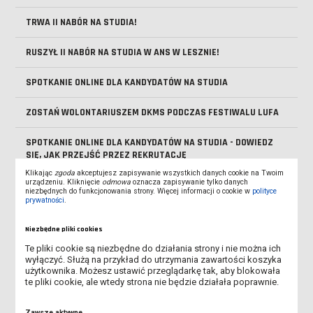
TRWA II NABÓR NA STUDIA!
RUSZYŁ II NABÓR NA STUDIA W ANS W LESZNIE!
SPOTKANIE ONLINE DLA KANDYDATÓW NA STUDIA
ZOSTAŃ WOLONTARIUSZEM DKMS PODCZAS FESTIWALU LUFA
SPOTKANIE ONLINE DLA KANDYDATÓW NA STUDIA - DOWIEDZ
SIĘ, JAK PRZEJŚĆ PRZEZ REKRUTACJĘ
Klikając
zgoda
akceptujesz zapisywanie wszystkich danych cookie na Twoim
urządzeniu. Kliknięcie
odmowa
oznacza zapisywanie tylko danych
TRWA REKRUTACJA NA STUDIA!
niezbędnych do funkcjonowania strony. Więcej informacji o cookie w
polityce
prywatności
.
OBOWIĄZEK AKTUALIZACJI MLEGITYMACJI
Niezbędne pliki cookies
UROCZYSTE OTWARCIE AKADEMICKIEGO CENTRUM INŻYNIERII I
Te pliki cookie są niezbędne do działania strony i nie można ich
TECHNOLOGII ANS W LESZNIE
wyłączyć. Służą na przykład do utrzymania zawartości koszyka
użytkownika. Możesz ustawić przeglądarkę tak, aby blokowała
te pliki cookie, ale wtedy strona nie będzie działała poprawnie.
DOFINANSOWANIE NA ZAKUP SPRZĘTU ELEKTRONICZNEGO -
PROGRAM PFRON
Zawsze aktywne