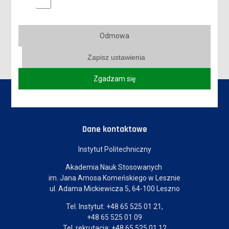
SPOTKANIE NAUKOWE W RAMACH CYKLU "WYKŁADY MISTRZÓW"
DNI PATRONA 19-21 MAJA 2026
Odmowa
Zapisz ustawienia
Zgadzam się
Dane kontaktowe
Instytut Politechniczny
Akademia Nauk Stosowanych
im. Jana Amosa Komeńskiego w Lesznie
ul. Adama Mickiewicza 5, 64-100 Leszno
Tel. Instytut: +48 65 525 01 21,
+48 65 525 01 09
Tel. rekrutacja: +48 65 525 01 12