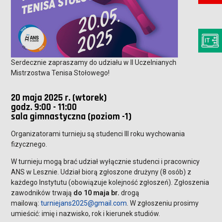
Serdecznie zapraszamy do udziału w II Uczelnianych
Mistrzostwa Tenisa Stołowego!
20 maja 2025 r. (wtorek)
godz. 9:00 - 11:00
sala gimnastyczna (poziom -1)
Organizatorami turnieju są studenci III roku wychowania
fizycznego.
W turnieju mogą brać udział wyłącznie studenci i pracownicy
ANS w Lesznie. Udział biorą zgłoszone drużyny (8 osób) z
każdego Instytutu (obowiązuje kolejność zgłoszeń). Zgłoszenia
zawodników trwają
do 10 maja br.
drogą
mailową:
turniejans2025@gmail.com
. W zgłoszeniu prosimy
umieścić: imię i nazwisko, rok i kierunek studiów.