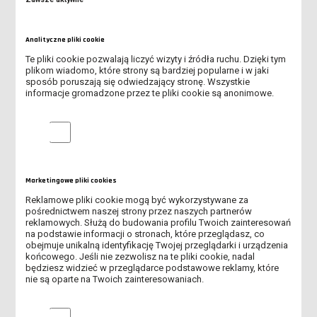
REKRUTACJA NA STUDIA ROZPOCZĘTA!
Analityczne pliki cookie
MOŻLIWOŚĆ WYPOŻYCZENIA LEŻAKÓW DLA STUDENTÓW I
Te pliki cookie pozwalają liczyć wizyty i źródła ruchu. Dzięki tym
WYKŁADOWCÓW
plikom wiadomo, które strony są bardziej popularne i w jaki
sposób poruszają się odwiedzający stronę. Wszystkie
KOMUNIKAT JM REKTORA WS. DNIA REKTORSKIEGO
informacje gromadzone przez te pliki cookie są anonimowe.
WYKŁADOWCA NA MEDAL 2026 - ZNAMY LAUREATÓW VI EDYCJI
Analityczne pliki cookie
PLEBISCYTU
ŚWIATOWY DZIEŃ BEZ TYTONIU
Marketingowe pliki cookies
PIERWSZA ZBIÓRKA KRĘGOWA - 29.05.2026 R.
Reklamowe pliki cookie mogą być wykorzystywane za
pośrednictwem naszej strony przez naszych partnerów
reklamowych. Służą do budowania profilu Twoich zainteresowań
SPOTKANIE POŚWIĘCONE TEMATYCE HARCERSKIEJ - 12.05.2026
na podstawie informacji o stronach, które przeglądasz, co
R.
obejmuje unikalną identyfikację Twojej przeglądarki i urządzenia
końcowego. Jeśli nie zezwolisz na te pliki cookie, nadal
będziesz widzieć w przeglądarce podstawowe reklamy, które
ANKIETA - ROLA RODZINY I UNIWERSYTETU W
nie są oparte na Twoich zainteresowaniach.
PRZECIWDZIAŁANIU ZACHOWAŃ RYZYKOWNYCH MŁODZIEŻY
AKADEMICKIEJ
Marketingowe pliki cookies