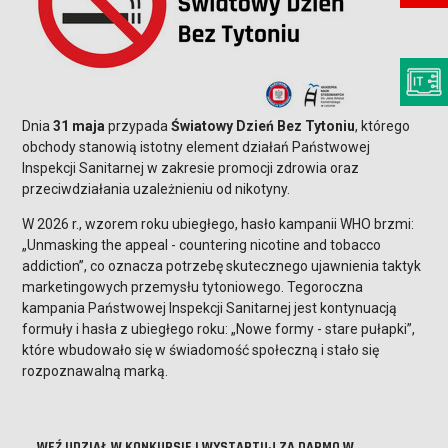
Dnia
31 maja
przypada
Światowy Dzień Bez Tytoniu
, którego
obchody stanowią istotny element działań Państwowej
Inspekcji Sanitarnej w zakresie promocji zdrowia oraz
przeciwdziałania uzależnieniu od nikotyny.
W 2026 r., wzorem roku ubiegłego, hasło kampanii WHO brzmi:
„Unmasking the appeal - countering nicotine and tobacco
addiction”, co oznacza potrzebę skutecznego ujawnienia taktyk
marketingowych przemysłu tytoniowego. Tegoroczna
kampania Państwowej Inspekcji Sanitarnej jest kontynuacją
formuły i hasła z ubiegłego roku: „Nowe formy - stare pułapki”,
które wbudowało się w świadomość społeczną i stało się
rozpoznawalną marką.
WEŹ UDZIAŁ W KONKURSIE I WYSTARTUJ ZA DARMO W