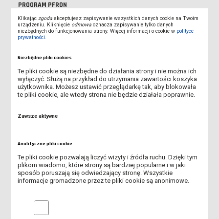
PROGRAM PFRON
Klikając
zgoda
akceptujesz zapisywanie wszystkich danych cookie na Twoim
urządzeniu. Kliknięcie
REKRUTACJA NA STUDIA ROZPOCZĘTA!
odmowa
oznacza zapisywanie tylko danych
niezbędnych do funkcjonowania strony. Więcej informacji o cookie w
polityce
prywatności
.
MOŻLIWOŚĆ WYPOŻYCZENIA LEŻAKÓW DLA STUDENTÓW I
WYKŁADOWCÓW
Niezbędne pliki cookies
Te pliki cookie są niezbędne do działania strony i nie można ich
KOMUNIKAT JM REKTORA WS. DNIA REKTORSKIEGO
wyłączyć. Służą na przykład do utrzymania zawartości koszyka
użytkownika. Możesz ustawić przeglądarkę tak, aby blokowała
te pliki cookie, ale wtedy strona nie będzie działała poprawnie.
WYKŁADOWCA NA MEDAL 2026 - ZNAMY LAUREATÓW VI EDYCJI
PLEBISCYTU
Zawsze aktywne
ŚWIATOWY DZIEŃ BEZ TYTONIU
Analityczne pliki cookie
PIERWSZA ZBIÓRKA KRĘGOWA - 29.05.2026 R.
Te pliki cookie pozwalają liczyć wizyty i źródła ruchu. Dzięki tym
plikom wiadomo, które strony są bardziej popularne i w jaki
SPOTKANIE POŚWIĘCONE TEMATYCE HARCERSKIEJ - 12.05.2026
sposób poruszają się odwiedzający stronę. Wszystkie
R.
informacje gromadzone przez te pliki cookie są anonimowe.
ANKIETA - ROLA RODZINY I UNIWERSYTETU W
Analityczne pliki cookie
PRZECIWDZIAŁANIU ZACHOWAŃ RYZYKOWNYCH MŁODZIEŻY
AKADEMICKIEJ