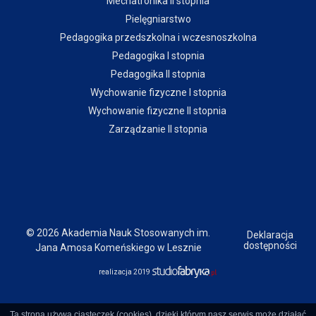
Mechatronika II stopnia
Pielęgniarstwo
Pedagogika przedszkolna i wczesnoszkolna
Pedagogika I stopnia
Pedagogika II stopnia
Wychowanie fizyczne I stopnia
Wychowanie fizyczne II stopnia
Zarządzanie II stopnia
© 2026 Akademia Nauk Stosowanych im.
Deklaracja
dostępności
Jana Amosa Komeńskiego w Lesznie
realizacja 2019
Ta strona używa ciasteczek (cookies), dzięki którym nasz serwis może działać