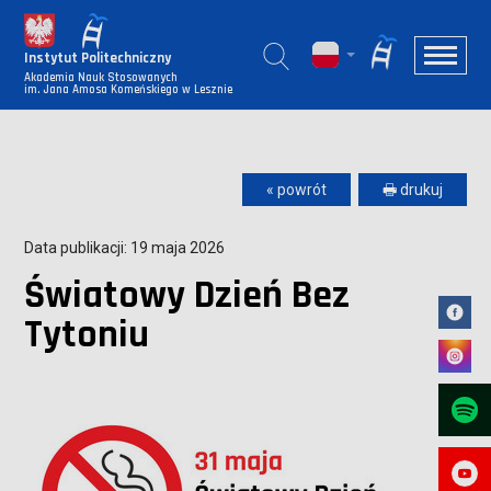
Instytut Politechniczny
Akademia Nauk Stosowanych
im. Jana Amosa Komeńskiego w Lesznie
« powrót
🖶 drukuj
Data publikacji: 19 maja 2026
Światowy Dzień Bez
Tytoniu