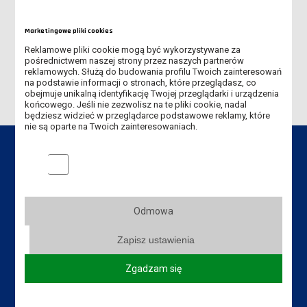
SPOTKANIE NAUKOWE W RAMACH CYKLU "WYKŁADY MISTRZÓW"
Marketingowe pliki cookies
Reklamowe pliki cookie mogą być wykorzystywane za
DNI PATRONA 19-21 MAJA 2026
pośrednictwem naszej strony przez naszych partnerów
reklamowych. Służą do budowania profilu Twoich zainteresowań
na podstawie informacji o stronach, które przeglądasz, co
obejmuje unikalną identyfikację Twojej przeglądarki i urządzenia
końcowego. Jeśli nie zezwolisz na te pliki cookie, nadal
będziesz widzieć w przeglądarce podstawowe reklamy, które
nie są oparte na Twoich zainteresowaniach.
Marketingowe pliki cookies
Dane kontaktowe
Odmowa
Instytut Politechniczny
Zapisz ustawienia
Akademia Nauk Stosowanych
im. Jana Amosa Komeńskiego w Lesznie
Zgadzam się
ul. Adama Mickiewicza 5, 64-100 Leszno
Tel. Instytut: +48 65 525 01 21,