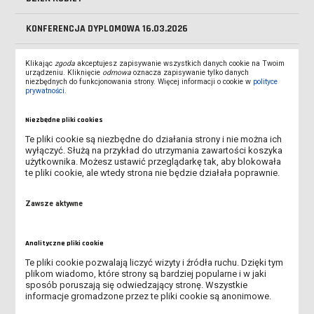
KONFERENCJA DYPLOMOWA 16.03.2026
PRAKTYCZNE OBLICZE KSZTAŁCENIA INŻYNIERSKIEGO –
Klikając
zgoda
akceptujesz zapisywanie wszystkich danych cookie na Twoim
WYRÓŻNIAJĄCE SIĘ PRACE DYPLOMOWE W INSTYTUCIE POLIT
urządzeniu. Kliknięcie
odmowa
oznacza zapisywanie tylko danych
niezbędnych do funkcjonowania strony. Więcej informacji o cookie w
polityce
prywatności
.
ŻYCZENIA ŚWIĄTECZNE
Niezbędne pliki cookies
KOMUNIKAT
Te pliki cookie są niezbędne do działania strony i nie można ich
wyłączyć. Służą na przykład do utrzymania zawartości koszyka
PREZENTACJA ROBOTA ASTORINO
użytkownika. Możesz ustawić przeglądarkę tak, aby blokowała
te pliki cookie, ale wtedy strona nie będzie działała poprawnie.
PROJEKT „GŁOS STUDENTÓW W SPRAWIE JAKOŚCI
KSZTAŁCENIA – COROCZNE BADANIE W ANS LESZNO”
Zawsze aktywne
DZIEŃ OTWARTY INŻYNIERA 2025
Analityczne pliki cookie
Te pliki cookie pozwalają liczyć wizyty i źródła ruchu. Dzięki tym
DZIEŃ EDUKACJI NARODWEJ
plikom wiadomo, które strony są bardziej popularne i w jaki
sposób poruszają się odwiedzający stronę. Wszystkie
NOWE ROZKŁADY ZAJĘĆ
informacje gromadzone przez te pliki cookie są anonimowe.