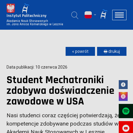
Instytut Politechniczny
Akademia Nauk Stosowanych
im. Jana Amosa Komeńskiego w Lesznie
« powrót
🖶 drukuj
Data publikacji: 10 czerwca 2026
Student Mechatroniki
zdobywa doświadczenie
zawodowe w USA
Nasi studenci coraz częściej potwierdzają, że
kompetencje zdobywane podczas studiów w
Akademii Nauk Stosowanych w Lesznie