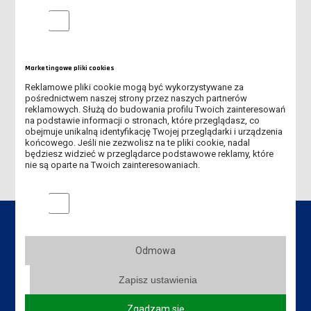
ROZKŁAD ZAJĘĆ
Analityczne pliki cookie
FESTIWAL NAUKI
Marketingowe pliki cookies
POPRAWA DLA STUDENTÓW BUDOWNICTWA I MECHATRONIKI
Reklamowe pliki cookie mogą być wykorzystywane za
pośrednictwem naszej strony przez naszych partnerów
ZMIANA GODZIN PRACY SEKRETARIATU
reklamowych. Służą do budowania profilu Twoich zainteresowań
na podstawie informacji o stronach, które przeglądasz, co
PREZENTACJA ROBOTÓW FIRMY KUKA
obejmuje unikalną identyfikację Twojej przeglądarki i urządzenia
końcowego. Jeśli nie zezwolisz na te pliki cookie, nadal
będziesz widzieć w przeglądarce podstawowe reklamy, które
nie są oparte na Twoich zainteresowaniach.
Marketingowe pliki cookies
Odmowa
Dane kontaktowe
Zapisz ustawienia
Instytut Politechniczny
Zgadzam się