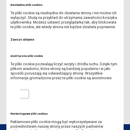
PLEBISCYTU
Niezbędne pliki cookies
Te pliki cookie są niezbędne do działania strony i nie można ich
ŚWIATOWY DZIEŃ BEZ TYTONIU
wyłączyć. Służą na przykład do utrzymania zawartości koszyka
użytkownika. Możesz ustawić przeglądarkę tak, aby blokowała
te pliki cookie, ale wtedy strona nie będzie działała poprawnie.
PIERWSZA ZBIÓRKA KRĘGOWA - 29.05.2026 R.
Zawsze aktywne
SPOTKANIE POŚWIĘCONE TEMATYCE HARCERSKIEJ - 12.05.2026
R.
Analityczne pliki cookie
ANKIETA - ROLA RODZINY I UNIWERSYTETU W
Te pliki cookie pozwalają liczyć wizyty i źródła ruchu. Dzięki tym
PRZECIWDZIAŁANIU ZACHOWAŃ RYZYKOWNYCH MŁODZIEŻY
plikom wiadomo, które strony są bardziej popularne i w jaki
AKADEMICKIEJ
sposób poruszają się odwiedzający stronę. Wszystkie
informacje gromadzone przez te pliki cookie są anonimowe.
SPOTKANIE NAUKOWE W RAMACH CYKLU "WYKŁADY MISTRZÓW"
Analityczne pliki cookie
DNI PATRONA 19-21 MAJA 2026
Marketingowe pliki cookies
Reklamowe pliki cookie mogą być wykorzystywane za
pośrednictwem naszej strony przez naszych partnerów