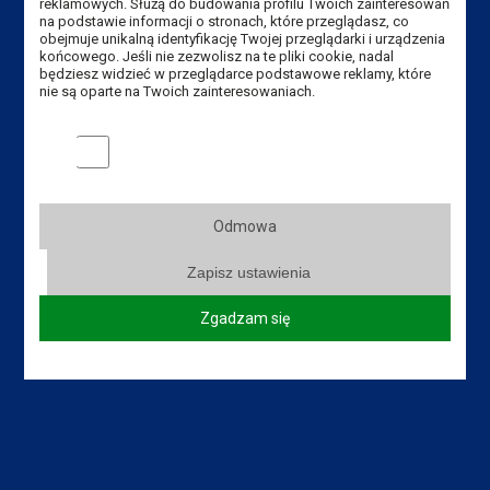
reklamowych. Służą do budowania profilu Twoich zainteresowań
na podstawie informacji o stronach, które przeglądasz, co
obejmuje unikalną identyfikację Twojej przeglądarki i urządzenia
końcowego. Jeśli nie zezwolisz na te pliki cookie, nadal
będziesz widzieć w przeglądarce podstawowe reklamy, które
Dane kontaktowe
nie są oparte na Twoich zainteresowaniach.
Instytut Politechniczny
Marketingowe pliki cookies
Akademia Nauk Stosowanych
im. Jana Amosa Komeńskiego w Lesznie
ul. Adama Mickiewicza 5, 64-100 Leszno
Odmowa
Tel. Instytut: +48 65 525 01 21,
Zapisz ustawienia
+48 65 525 01 09
Tel. rekrutacja: +48 65 525 01 12
Zgadzam się
E-mail Instytut:
sekretariat-ipo@ansleszno.pl
E-mail rekrutacja:
rekrutacja@ansleszno.pl