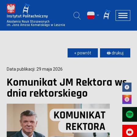
Instytut Politechniczny
Akademia Nauk Stosowanych
im. Jana Amosa Komeńskiego w Lesznie
« powrót
🖶 drukuj
Data publikacji: 29 maja 2026
Komunikat JM Rektora ws.
dnia rektorskiego