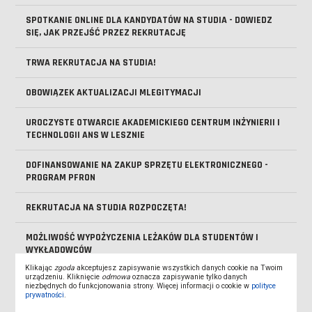
SPOTKANIE ONLINE DLA KANDYDATÓW NA STUDIA - DOWIEDZ
SIĘ, JAK PRZEJŚĆ PRZEZ REKRUTACJĘ
TRWA REKRUTACJA NA STUDIA!
OBOWIĄZEK AKTUALIZACJI MLEGITYMACJI
UROCZYSTE OTWARCIE AKADEMICKIEGO CENTRUM INŻYNIERII I
TECHNOLOGII ANS W LESZNIE
DOFINANSOWANIE NA ZAKUP SPRZĘTU ELEKTRONICZNEGO -
PROGRAM PFRON
REKRUTACJA NA STUDIA ROZPOCZĘTA!
MOŻLIWOŚĆ WYPOŻYCZENIA LEŻAKÓW DLA STUDENTÓW I
WYKŁADOWCÓW
Klikając
zgoda
akceptujesz zapisywanie wszystkich danych cookie na Twoim
urządzeniu. Kliknięcie
odmowa
oznacza zapisywanie tylko danych
KOMUNIKAT JM REKTORA WS. DNIA REKTORSKIEGO
niezbędnych do funkcjonowania strony. Więcej informacji o cookie w
polityce
prywatności
.
WYKŁADOWCA NA MEDAL 2026 - ZNAMY LAUREATÓW VI EDYCJI