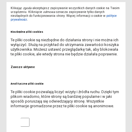
ŻYCZENIA ŚWIĄTECZNE
Klikając
zgoda
akceptujesz zapisywanie wszystkich danych cookie na Twoim
urządzeniu. Kliknięcie
odmowa
oznacza zapisywanie tylko danych
niezbędnych do funkcjonowania strony. Więcej informacji o cookie w
polityce
KOMUNIKAT
prywatności
.
PREZENTACJA ROBOTA ASTORINO
Niezbędne pliki cookies
Te pliki cookie są niezbędne do działania strony i nie można ich
PROJEKT „GŁOS STUDENTÓW W SPRAWIE JAKOŚCI
wyłączyć. Służą na przykład do utrzymania zawartości koszyka
KSZTAŁCENIA – COROCZNE BADANIE W ANS LESZNO”
użytkownika. Możesz ustawić przeglądarkę tak, aby blokowała
te pliki cookie, ale wtedy strona nie będzie działała poprawnie.
DZIEŃ OTWARTY INŻYNIERA 2025
Zawsze aktywne
DZIEŃ EDUKACJI NARODWEJ
Analityczne pliki cookie
NOWE ROZKŁADY ZAJĘĆ
Te pliki cookie pozwalają liczyć wizyty i źródła ruchu. Dzięki tym
plikom wiadomo, które strony są bardziej popularne i w jaki
ROZKŁAD ZAJĘĆ
sposób poruszają się odwiedzający stronę. Wszystkie
informacje gromadzone przez te pliki cookie są anonimowe.
FESTIWAL NAUKI
Analityczne pliki cookie
POPRAWA DLA STUDENTÓW BUDOWNICTWA I MECHATRONIKI