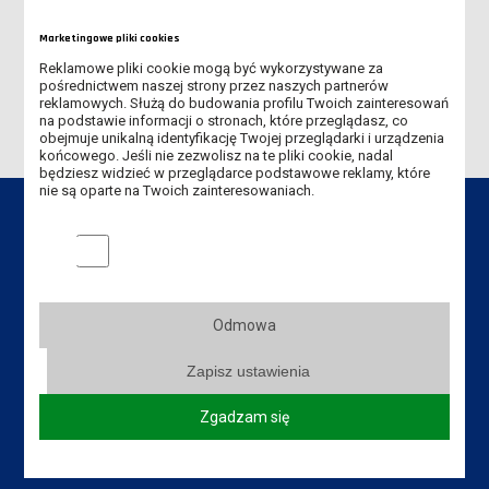
ZMIANA GODZIN PRACY SEKRETARIATU
Marketingowe pliki cookies
PREZENTACJA ROBOTÓW FIRMY KUKA
Reklamowe pliki cookie mogą być wykorzystywane za
pośrednictwem naszej strony przez naszych partnerów
reklamowych. Służą do budowania profilu Twoich zainteresowań
na podstawie informacji o stronach, które przeglądasz, co
obejmuje unikalną identyfikację Twojej przeglądarki i urządzenia
końcowego. Jeśli nie zezwolisz na te pliki cookie, nadal
będziesz widzieć w przeglądarce podstawowe reklamy, które
nie są oparte na Twoich zainteresowaniach.
Marketingowe pliki cookies
Dane kontaktowe
Odmowa
Instytut Politechniczny
Akademia Nauk Stosowanych
Zapisz ustawienia
im. Jana Amosa Komeńskiego w Lesznie
ul. Adama Mickiewicza 5, 64-100 Leszno
Zgadzam się
Tel. Instytut: +48 65 525 01 21,
+48 65 525 01 09