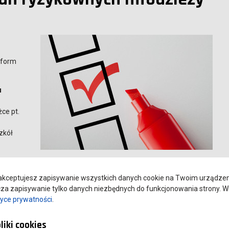
 form
u
ce pt.
zkół
ną
 (fakultatywne) zostaną w pełni zanonimizowane i posłużą jako
kceptujesz zapisywanie wszystkich danych cookie na Twoim urządzeniu
. 15 min.
a zapisywanie tylko danych niezbędnych do funkcjonowania strony. Wi
tyce prywatności
.
 i wychowawczej. Zachęcamy do wypełnienia ankiety.
liki cookies