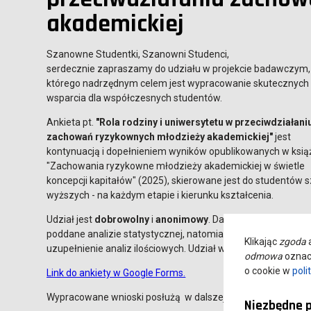
akademickiej
Szanowne Studentki, Szanowni Studenci,
serdecznie zapraszamy do udziału w projekcie badawczym,
którego nadrzędnym celem jest wypracowanie skutecznych
wsparcia dla współczesnych studentów.
Ankieta pt.
"Rola rodziny i uniwersytetu w przeciwdziałani
zachowań ryzykownych młodzieży akademickiej"
jest
kontynuacją i dopełnieniem wyników opublikowanych w książ
"Zachowania ryzykowne młodzieży akademickiej w świetle
koncepcji kapitałów" (2025), skierowane jest do studentów s
wyższych - na każdym etapie i kierunku kształcenia.
Udział jest
dobrowolny
i
anonimowy
. Dane ilościowe zosta
poddane analizie statystycznej, natomiast dane jakościowe
Klikając
zgoda
a
uzupełnienie analiz ilościowych. Udział w badaniu zajmuje ok
odmowa
oznacz
o cookie w
poli
Link do ankiety w Google Forms.
Wypracowane wnioski posłużą w dalszej pracy dydaktycznej
Niezbędne p