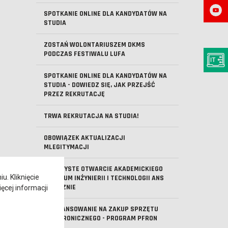
SPOTKANIE ONLINE DLA KANDYDATÓW NA
STUDIA
ZOSTAŃ WOLONTARIUSZEM DKMS
PODCZAS FESTIWALU LUFA
SPOTKANIE ONLINE DLA KANDYDATÓW NA
STUDIA - DOWIEDZ SIĘ, JAK PRZEJŚĆ
PRZEZ REKRUTACJĘ
TRWA REKRUTACJA NA STUDIA!
OBOWIĄZEK AKTUALIZACJI
MLEGITYMACJI
UROCZYSTE OTWARCIE AKADEMICKIEGO
. Kliknięcie
CENTRUM INŻYNIERII I TECHNOLOGII ANS
W LESZNIE
ęcej informacji
DOFINANSOWANIE NA ZAKUP SPRZĘTU
ELEKTRONICZNEGO - PROGRAM PFRON