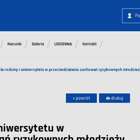
P
Kierunki
Galeria
USOSWeb
Kontakt
ola rodziny i uniwersytetu w przeciwdziałaniu zachowań ryzykownych młodzie
« powrót
🖶 drukuj
uniwersytetu w
wań ryzykownych młodzieży