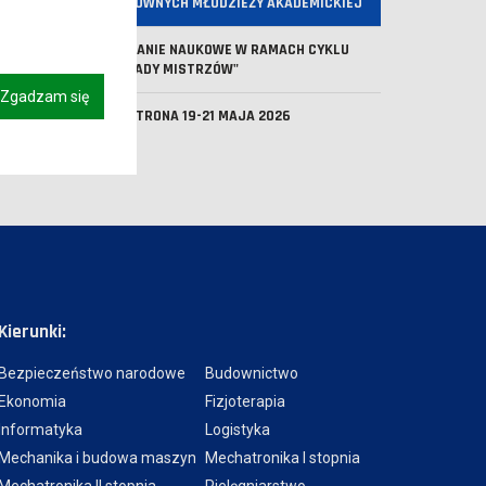
RYZYKOWNYCH MŁODZIEŻY AKADEMICKIEJ
SPOTKANIE NAUKOWE W RAMACH CYKLU
"WYKŁADY MISTRZÓW"
Zgadzam się
DNI PATRONA 19-21 MAJA 2026
Kierunki:
Bezpieczeństwo narodowe
Budownictwo
Ekonomia
Fizjoterapia
Informatyka
Logistyka
Mechanika i budowa maszyn
Mechatronika I stopnia