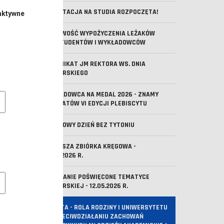
REKRUTACJA NA STUDIA ROZPOCZĘTA!
aktywne
MOŻLIWOŚĆ WYPOŻYCZENIA LEŻAKÓW
DLA STUDENTÓW I WYKŁADOWCÓW
KOMUNIKAT JM REKTORA WS. DNIA
REKTORSKIEGO
e pliki cookie
WYKŁADOWCA NA MEDAL 2026 - ZNAMY
LAUREATÓW VI EDYCJI PLEBISCYTU
ŚWIATOWY DZIEŃ BEZ TYTONIU
PIERWSZA ZBIÓRKA KRĘGOWA -
29.05.2026 R.
owe pliki cookies
SPOTKANIE POŚWIĘCONE TEMATYCE
HARCERSKIEJ - 12.05.2026 R.
ANKIETA - ROLA RODZINY I UNIWERSYTETU
W PRZECIWDZIAŁANIU ZACHOWAŃ