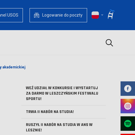
anel USOS
Logowanie do poczty
Szukaj
ży akademickiej
WEŹ UDZIAŁ W KONKURSIE I WYSTARTUJ
ZA DARMO W LESZCZYŃSKIM FESTIWALU
SPORTU!
TRWA II NABÓR NA STUDIA!
RUSZYŁ II NABÓR NA STUDIA W ANS W
LESZNIE!