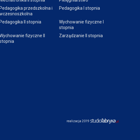
Mechatronika II stopnia
Pielęgniarstwo
Pedagogika przedszkolna i
Pedagogika I stopnia
wczesnoszkolna
Pedagogika II stopnia
Wychowanie fizyczne I
stopnia
Wychowanie fizyczne II
Zarządzanie II stopnia
stopnia
realizacja 2019